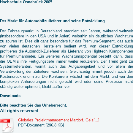
Hochschule Osnabrück 2005.
Der Markt für Automobilzulieferer und seine Entwicklung
Der Fahrzeugmarkt in Deutschland stagniert seit Jahren, während weltweit
(insbesondere in den USA und in Asien) weiterhin ein deutliches Wachstum
zu spüren ist. Dies gilt ganz beson­ders für das Premium-Segment, das auch
von vielen deutschen Herstellern bedient wird. Von dieser Ent­wicklung
profitieren die Automobil-Zulieferer als Lieferant von Hightech Komponenten
für Premiumanbieter. Ein weiteres Wachstumspotential besteht darin, dass
die OEM´s ihre Fertigungstiefe immer weiter reduzieren. Der Trend geht zu
Systemlieferanten, womit auch das Aufgabengebiet und vor allem die
Verantwortung der Zulieferer wachsen. Gleichzeitig nimmt jedoch auch der
Kostendruck enorm zu. Die Konkurrenz wächst mit dem Markt, und wer den
komplexen An­forderungen nicht gerecht wird oder seine Prozesse nicht
ständig weiter optimiert, bleibt außen vor.
Downloads
Bitte beachten Sie das Urheberrecht.
All rights reserved
Globales Projektmanagement Mardorf. Geis[...]
PDF-Dokument [296.8 KB]