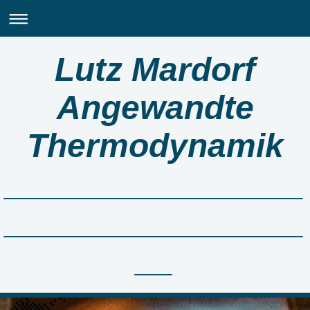
Lutz Mardorf
Angewandte
Thermodynamik
________________
________________
__